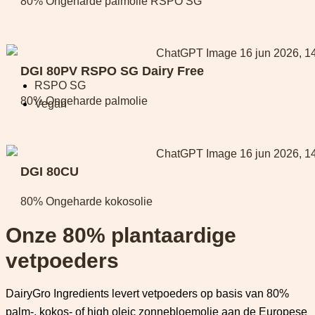
80% Ongeharde palmolie RSPO SG
DGI 80PV RSPO SG Dairy Free
RSPO SG
80% Ongeharde palmolie
Vegan
DGI 80CU
80% Ongeharde kokosolie
Onze 80% plantaardige
vetpoeders
DairyGro Ingredients levert vetpoeders op basis van 80%
palm-, kokos- of high oleic zonnebloemolie aan de Europese