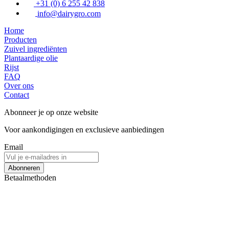
+31 (0) 6 255 42 838
info@dairygro.com
Home
Producten
Zuivel ingrediënten
Plantaardige olie
Rijst
FAQ
Over ons
Contact
Abonneer je op onze website
Voor aankondigingen en exclusieve aanbiedingen
Email
Abonneren
Betaalmethoden