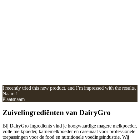
I recently tried this new product, and I’m impressed with the results.
Naam 1
Plaatsnaam
Zuivelingrediënten van DairyGro
Bij DairyGro Ingredients vind je hoogwaardige magere melkpoeder,
volle melkpoeder, karnemelkpoeder en caseïnaat voor professionele
toepassingen voor de food en nutritionele voedingsindustrie. Wij