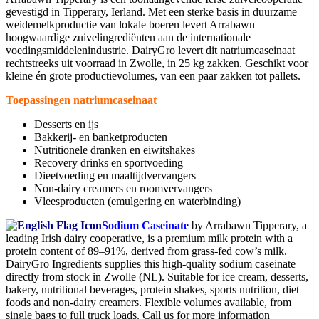
gevestigd in Tipperary, Ierland. Met een sterke basis in duurzame
weidemelkproductie van lokale boeren levert Arrabawn
hoogwaardige zuivelingrediënten aan de internationale
voedingsmiddelenindustrie. DairyGro levert dit natriumcaseinaat
rechtstreeks uit voorraad in Zwolle, in 25 kg zakken. Geschikt voor
kleine én grote productievolumes, van een paar zakken tot pallets.
Toepassingen natriumcaseinaat
Desserts en ijs
Bakkerij- en banketproducten
Nutritionele dranken en eiwitshakes
Recovery drinks en sportvoeding
Dieetvoeding en maaltijdvervangers
Non-dairy creamers en roomvervangers
Vleesproducten (emulgering en waterbinding)
Sodium Caseinate
by Arrabawn Tipperary, a
leading Irish dairy cooperative, is a premium milk protein with a
protein content of 89–91%, derived from grass-fed cow’s milk.
DairyGro Ingredients supplies this high-quality sodium caseinate
directly from stock in Zwolle (NL). Suitable for ice cream, desserts,
bakery, nutritional beverages, protein shakes, sports nutrition, diet
foods and non-dairy creamers. Flexible volumes available, from
single bags to full truck loads. Call us for more information