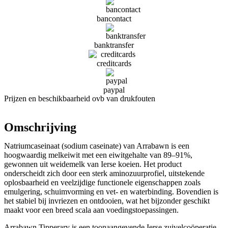
bancontact
banktransfer
creditcards
paypal
Prijzen en beschikbaarheid ovb van drukfouten
Omschrijving
Natriumcaseinaat (sodium caseinate) van Arrabawn is een
hoogwaardig melkeiwit met een eiwitgehalte van 89–91%,
gewonnen uit weidemelk van Ierse koeien. Het product
onderscheidt zich door een sterk aminozuurprofiel, uitstekende
oplosbaarheid en veelzijdige functionele eigenschappen zoals
emulgering, schuimvorming en vet- en waterbinding. Bovendien is
het stabiel bij invriezen en ontdooien, wat het bijzonder geschikt
maakt voor een breed scala aan voedingstoepassingen.
Arrabawn Tipperary is een toonaangevende Ierse zuivelcoöperatie